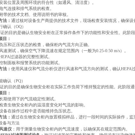
安装位置及周围环境的符合性（如通风、清洁度）。
电气连接和排气系统的检查。
附带的技术文档、使用说明书的审核。
方法：
通过核对设备生产商提供的技术文件，现场检查安装情况，确保设
运行确认（OQ）
验证的目的是确认生物安全柜在正常操作条件下的功能性和安全性。此阶
项目：
负压和正压状态的检查，确保柜内气流方向正确。
风速测试，确保空气下降流速在规定范围内（一般为0.25-0.50 m/s）。
HEPA过滤器的完整性测试。
控制面板和报警系统的功能测试。
方法：
使用风速仪和气流分析仪进行风速和气流方向的测试，确认HEPA
。
性能确认（PQ）
验证的目的是确保生物安全柜在实际工作负荷下维持预定的性能。此阶段
项目：
长期使用下的气流稳定性测试。
检查生物安全柜内的温湿度变化对气流的影响。
设备在操作过程中是否能维持负压状态。
方法：
通过在生物安全柜内放置模拟样品，进行一段时间的实际操作，监
设备与方法
风速仪
：用于测量生物安全柜内的气流速度，以确保其在规定范围内。