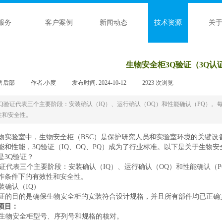
服务
客户案例
新闻动态
技术资源
关
生物安全柜3Q验证（3Q认
售后部
|
作者:
小度
|
发布时间:
2024-10-12
|
2923
次浏览
|
3Q验证代表三个主要阶段：安装确认（IQ）、运行确认（OQ）和性能确认（PQ）
性和安全性。
物实验室中，生物安全柜（BSC）是保护研究人员和实验室环境的关键设
能和性能，3Q验证（IQ、OQ、PQ）成为了行业标准。以下是关于生物
是3Q验证？
验证代表三个主要阶段：安装确认（IQ）、运行确认（OQ）和性能确认（
作条件下的有效性和安全性。
安装确认（IQ）
验证的目的是确保生物安全柜的安装符合设计规格，并且所有部件均已正确
项目：
生物安全柜型号、序列号和规格的核对。