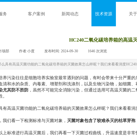
服务
客户案例
新闻动态
技术资源
关
HC240二氧化碳培养箱的高温
市场部
|
作者:
小度
|
发布时间:
2024-09-30
|
1646
次浏览
|
那么具有高温灭菌功能的二氧化碳培养箱的灭菌效果怎么样呢？我们来看看润度HC24
培养污染往往是细胞培养实验室最常遇到的问题，有时会带来十分严重的
血清和水的杂质、内毒素、增塑剂和洗涤剂，以及生物污染物，如细菌、
染尤其防不胜防
，虽然不可能完全消除污染，但通过选用可高温灭菌的二
性。
具有高温灭菌功能的二氧化碳培养箱的灭菌效果怎么样呢？我们来看看润度
，我们看一下检测标准与灭菌对象，
灭菌对象包含了较难杀灭的枯草芽孢
以上标准进行高温灭菌后，我们再看一下灭菌过程曲线，升温速度是非常