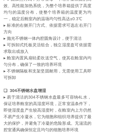
效、高性能加热系统，为整个培养箱提供了高度
均匀的温度分布，使整个培养箱的温度更为均
一，稳定后舱室内的温场均匀性高达±0.3℃
▸ 标准的右侧开门方式、依据需求可选左右开门
方向
▸ 抛光不锈钢一体内腔圆角设计，便于清洁
▸ 可拆卸式托板灵活组合，独立湿度盘可依据需
求取出或放入
▸ 舱室内置风扇轻柔吹送空气，使其在舱室内均
匀分布，确保了一致的培养环境
▸ 不锈钢隔板和支架坚固耐用，无需使用工具即
可拆卸
❏ 304不锈钢水盘增湿
▸ 易于清洁的304不锈钢水盘最多可容纳4L水，
保证培养舱室的高湿度环境，正常室温条件下，
即使湿度盘产生较高湿度时，在舱室内上方仍然
不易产生冷凝水，它为细胞和组织培养提供了最
大的保护，并避免了冷凝的危险形成。无湍流的
腔室通风确保恒定且均匀的细胞培养环境