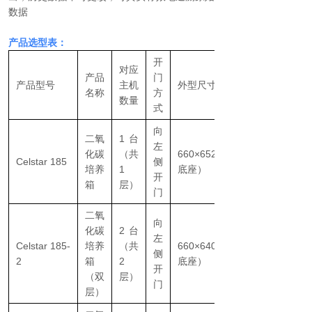
数据
产品选型表：
开
对应
产品
门
产品型号
主机
外型尺寸（长×宽×高）
名称
方
数量
式
向
二氧
1台
左
化碳
（共
660×652×1000mm（含
Celstar 185
侧
培养
1
底座）
开
箱
层）
门
二氧
向
化碳
2台
左
Celstar 185-
培养
（共
660×640×1965mm（含
侧
2
箱
2
底座）
开
（双
层）
门
层）