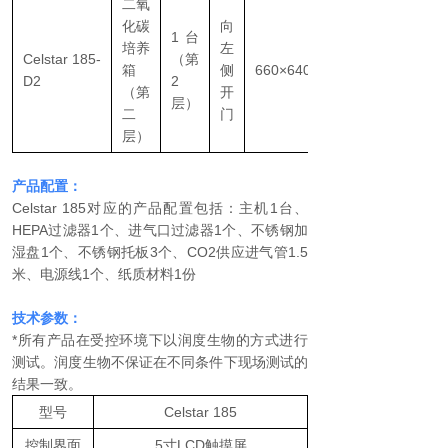
二氧
化碳
向
1台
培养
左
Celstar 185-
（第
箱
侧
660×640×965mm
D2
2
（第
开
层）
二
门
层）
产品配置：
Celstar 185对应的产品配置包括：主机1台、
HEPA过滤器1个、进气口过滤器1个、不锈钢加
湿盘1个、不锈钢托板3个、CO2供应进气管1.5
米、电源线1个、纸质材料1份
技术参数：
*所有产品在受控环境下以润度生物的方式进行
测试。润度生物不保证在不同条件下现场测试的
结果一致。
型号
Celstar 185
控制界面
5寸LCD触摸屏