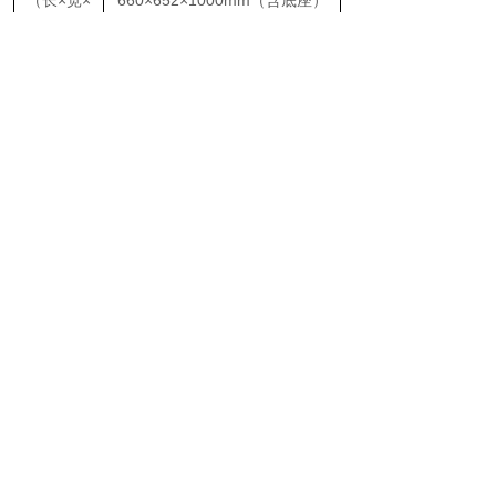
（长×宽×
660×652×1000mm（含底座）
高）
箱体容积
185L
（L）
CO2测量
红外（IR）探测（进口品牌传
原理
感器）
CO2控制
0~20%
范围
CO2控制
0.1%
精度
建议使用
CO2供应
0.5~1bar（0.05~0.1MPa）
相对湿度
环境湿度~95％（设置为37℃
（增湿盘
时）
加湿）
HEPA过
5分钟
滤