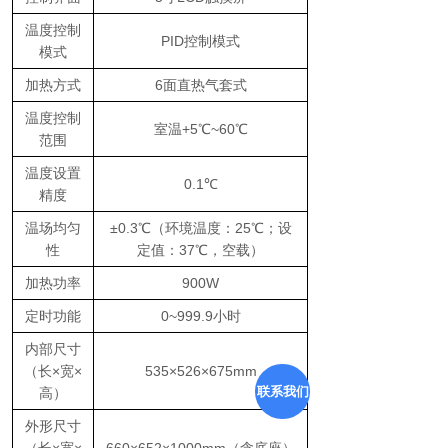
温度控制
PID控制模式
模式
加热方式
6面直热气套式
温度控制
室温+5℃~60℃
范围
温度设置
0.1℃
精度
温场均匀
±0.3℃（环境温度：25℃；设
性
定值：37℃，空载）
加热功率
900W
定时功能
0~999.9小时
内部尺寸
（长×宽×
535×526×675mm
联系我们
高）
外形尺寸