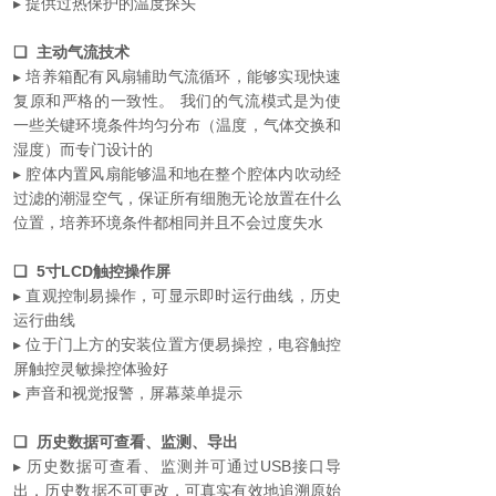
▸ 提供过热保护的温度探头
❏ 主动气流技术
▸ 培养箱配有风扇辅助气流循环，能够实现快速
复原和严格的一致性。 我们的气流模式是为使
一些关键环境条件均匀分布（温度，气体交换和
湿度）而专门设计的
▸ 腔体内置风扇能够温和地在整个腔体内吹动经
过滤的潮湿空气，保证所有细胞无论放置在什么
位置，培养环境条件都相同并且不会过度失水
❏ 5寸LCD触控操作屏
▸ 直观控制易操作，可显示即时运行曲线，历史
运行曲线
▸ 位于门上方的安装位置方便易操控，电容触控
屏触控灵敏操控体验好
▸ 声音和视觉报警，屏幕菜单提示
❏ 历史数据可查看、监测、导出
▸ 历史数据可查看、监测并可通过USB接口导
出，历史数据不可更改，可真实有效地追溯原始