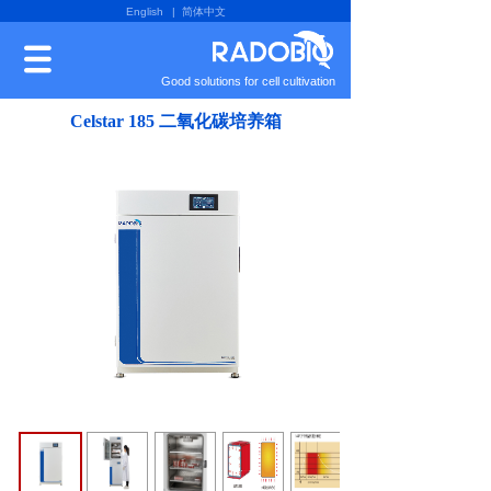
English
| 简体中文
Good solutions for cell cultivation
Celstar 185 二氧化碳培养箱