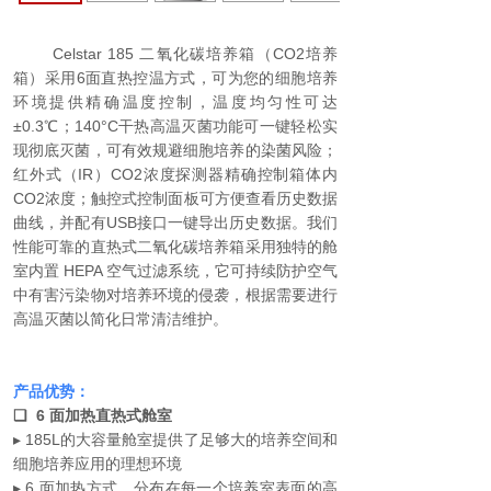
Celstar 185 二氧化碳培养箱（CO2培养
箱）采用6面直热控温方式，可为您的细胞培养
环境提供精确温度控制，温度均匀性可达
±0.3℃；140°C干热高温灭菌功能可一键轻松实
现彻底灭菌，可有效规避细胞培养的染菌风险；
红外式（IR）CO2浓度探测器精确控制箱体内
CO2浓度；触控式控制面板可方便查看历史数据
曲线，并配有USB接口一键导出历史数据。我们
性能可靠的直热式二氧化碳培养箱采用独特的舱
室内置 HEPA 空气过滤系统，它可持续防护空气
中有害污染物对培养环境的侵袭，根据需要进行
高温灭菌以简化日常清洁维护。
产品优势：
❏ 6 面加热直热式舱室
▸ 185L的大容量舱室提供了足够大的培养空间和
细胞培养应用的理想环境
▸ 6 面加热方式，分布在每一个培养室表面的高