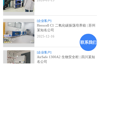
2026-01-13
[企业客户]
Herocell C1 二氧化碳振荡培养箱 | 苏州
某知名公司
2025-12-16
联系我们
[企业客户]
AirSafe 1300A2 生物安全柜 | 四川某知
名公司
2025-12-15
<
1
2
3
4
5
...
64
65
>
热线：400-182-9939
地址: 上海市奉贤区环城西路3111弄258号
邮箱: info@radobio.com